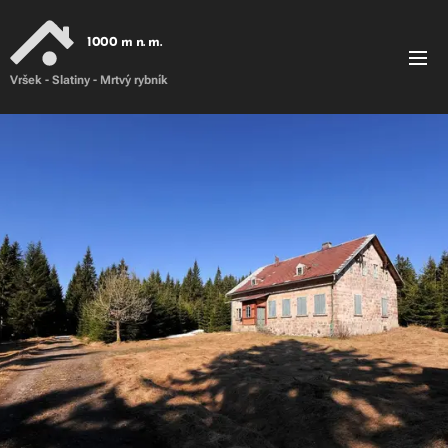
1000 m n. m.
Vršek - Slatiny - Mrtvý rybník